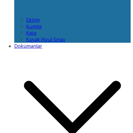
Eğitim
Kumite
Kata
Kuşak (Kyu) Sınav
Dokümanlar