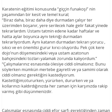
Karatenin eğitimi konusunda “giççin funakoşi” nin
yaşamından bir kesit ve temel kural;
“Biraz daha, biraz daha diye durmadan çalışır ter
üzerimden boşanır, yere serilecek hale gelir fakat yinede
tekrarlardım. Ustamı tatmin edene kadar haftalar ve
hatta aylar boyunca aynı tekniği durmadan
tekrarlıyordum. Aynı katanın durmadan tekrarı yorucu ,
sıkıcı ve en önemlisi gurur kırıcı oluyordu. Pek çok kere
dojo’nun döşemesindeki veya ustam azatonun
bahçesindeki tozları yalamak zorunda kalıyordum.”
“Çalışmalarınız esnasında ölesiye ciddi olmalısınız. Bunu
söylerken mümkün mertebe gayretli ve ya samimi olarak
ciddi olmanız gerektiğini kastediyorum.
Kastettiğim;otururken, yürürken, dururken ve ya
kollarınızı kaldırdığınızda her zaman için karşınızda rakip
varmış gibi düşünmenizdir.
Çalışmalar esnasında ciddi efor sarfı gerektiğinden zaman